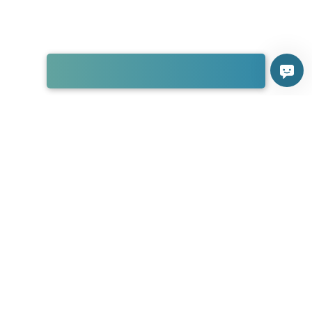
Ein Unternehmen. Eine Tradition.
Das sind wir.
Wer unseren Namen hört, denkt vor allem an eins: an Lacke.
Und das natürlich völlig zu Recht. Oft sieht man aber erst auf
den zweiten Blick, wie vielschichtig die Arbeit bei
Frei
Lacke
ist. Diesen Facettenreichtum möchten wir Ihnen hier zeigen –
und damit verständlich machen, warum bei uns immer
Farbliebhaber gesucht sind.