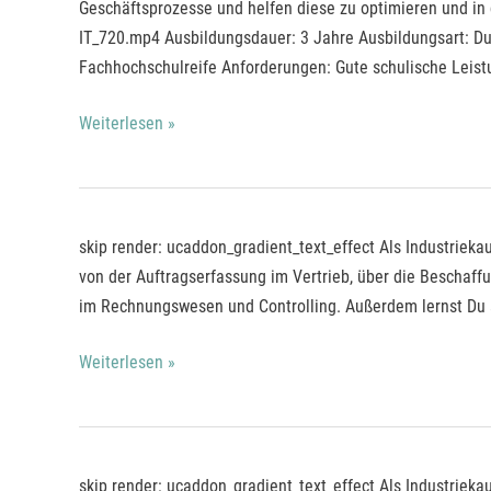
für
Geschäftsprozesse und helfen diese zu optimieren und in d
Digitalisierungsmanagement
IT_720.mp4 Ausbildungsdauer: 3 Jahre Ausbildungsart: D
Fachhochschulreife Anforderungen: Gute schulische Leistu
Weiterlesen »
Industriekaufleute*
skip render: ucaddon_gradient_text_effect Als Industrie
mit
von der Auftragserfassung im Vertrieb, über die Beschaff
ZQ
im Rechnungswesen und Controlling. Außerdem lernst Du 
Weiterlesen »
Industriekaufleute*
skip render: ucaddon_gradient_text_effect Als Industrie