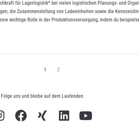
achkraft für Lagerlogistik* bei vielen logistischen Planungs- und Org
gen, die Zusammenstellung von Ladeeinheiten sowie die Kennzeichn
 eine wichtige Rolle in der Produktionsversorgung, indem du beispiel
1
2
Folge uns und bleibe auf dem Laufenden.
I
F
X
L
Y
n
a
i
i
o
s
c
n
n
u