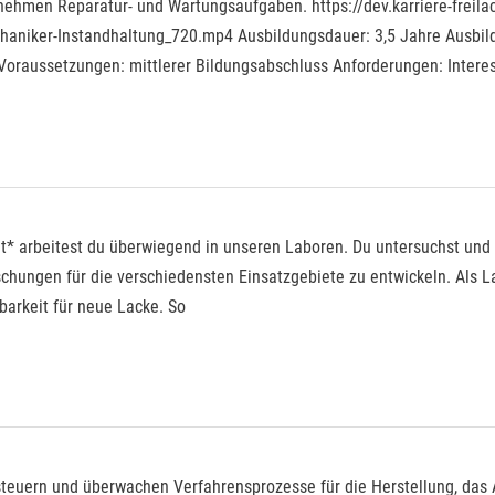
hmen Reparatur- und Wartungs­aufgaben. https://dev.karriere-freila
aniker-Instandhaltung_720.mp4 Ausbildungsdauer: 3,5 Jahre Ausbild
Voraussetzungen: mittlerer Bildungsabschluss Anforderungen: Intere
nt* arbeitest du überwiegend in unseren Laboren. Du untersuchst und 
chungen für die verschiedensten Einsatzgebiete zu entwickeln. Als L
barkeit für neue Lacke. So
steuern und überwachen Verfahrensprozesse für die Herstellung, das