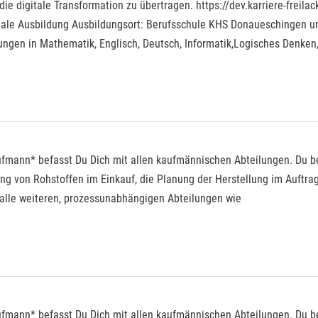
ie digitale Transformation zu übertragen. https://dev.karriere-freil
uale Ausbildung Ausbildungsort: Berufsschule KHS Donaueschingen 
ngen in Mathematik, Englisch, Deutsch, Informatik,Logisches Denken,
kaufmann* befasst Du Dich mit allen kaufmännischen Abteilungen. Du 
ung von Rohstoffen im Einkauf, die Planung der Herstellung im Auftr
alle weiteren, prozessunabhängigen Abteilungen wie
kaufmann* befasst Du Dich mit allen kaufmännischen Abteilungen. Du 