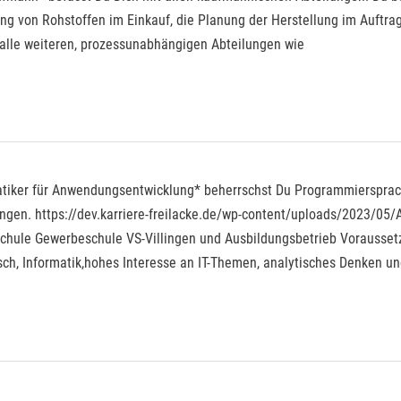
ung von Rohstoffen im Einkauf, die Planung der Herstellung im Auftr
alle weiteren, prozessunabhängigen Abteilungen wie
matiker für Anwendungsentwicklung* beherrschst Du Programmiersprach
ngen. https://dev.karriere-freilacke.de/wp-content/uploads/2023/05
sschule Gewerbeschule VS-Villingen und Ausbildungsbetrieb Vorausse
sch, Informatik,hohes Interesse an IT-Themen, analytisches Denken un