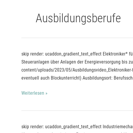
Zum
Inhalt
Ausbildungsberufe
springen
Elektroniker*
skip render: ucaddon_gradient_text_effect Elektroniker* fü
für
Steueranlagen über Anlagen der Energieversorgung bis zu 
Betriebstechnik
content/uploads/2023/05/Ausbildungsvideo_Elektroniker-f
eventuell auch Blockunterricht) Ausbildungsort: Berufss
Weiterlesen »
Industriemechaniker*
skip render: ucaddon_gradient_text_effect Industriemecha