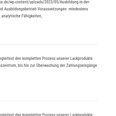
acke.de/wp-content/uploads/2023/05/Ausbildung-in-der-
und Ausbildungsbetrieb Voraussetzungen: mindestens
 analytische Fähigkeiten,
begleitest den kompletten Prozess unserer Lackprodukte
agszentrum, bis hin zur Überwachung der Zahlungseingänge
begleitest den kompletten Prozess unserer Lackprodukte