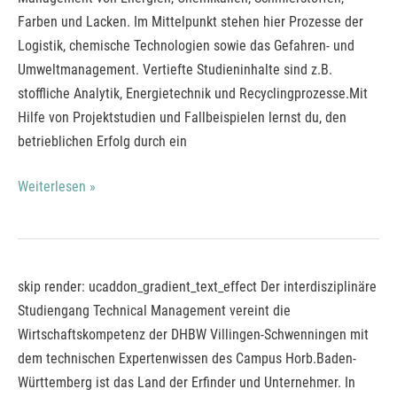
Chemie-
Farben und Lacken. Im Mittelpunkt stehen hier Prozesse der
und
Logistik, chemische Technologien sowie das Gefahren- und
Verfahrenstechnik
Umweltmanagement. Vertiefte Studieninhalte sind z.B.
(DH)*
stoffliche Analytik, Energietechnik und Recyclingprozesse.Mit
Hilfe von Projektstudien und Fallbeispielen lernst du, den
betrieblichen Erfolg durch ein
Weiterlesen »
Bachelor
skip render: ucaddon_gradient_text_effect Der interdisziplinäre
of
Studiengang Technical Management vereint die
Arts
Wirtschaftskompetenz der DHBW Villingen-Schwenningen mit
Technical
dem technischen Expertenwissen des Campus Horb.Baden-
Management
Württemberg ist das Land der Erfinder und Unternehmer. In