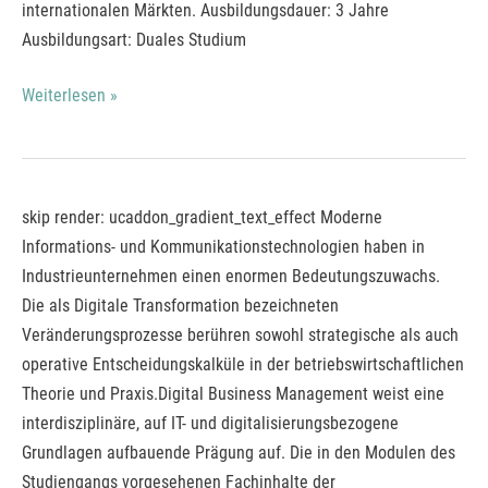
internationalen Märkten. Ausbildungsdauer: 3 Jahre
Ausbildungsart: Duales Studium
Weiterlesen »
Bachelor
skip render: ucaddon_gradient_text_effect Moderne
of
Informations- und Kommunikationstechnologien haben in
Arts
Industrieunternehmen einen enormen Bedeutungszuwachs.
Digital
Die als Digitale Transformation bezeichneten
Business
Veränderungsprozesse berühren sowohl strategische als auch
Management
operative Entscheidungskalküle in der betriebswirtschaftlichen
(DH)*
Theorie und Praxis.Digital Business Management weist eine
interdisziplinäre, auf IT- und digitalisierungsbezogene
Grundlagen aufbauende Prägung auf. Die in den Modulen des
Studiengangs vorgesehenen Fachinhalte der