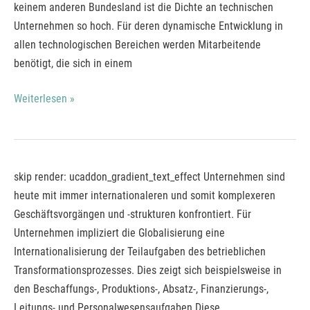
(DH)*
keinem anderen Bundesland ist die Dichte an technischen
Unternehmen so hoch. Für deren dynamische Entwicklung in
allen technologischen Bereichen werden Mitarbeitende
benötigt, die sich in einem
Weiterlesen »
Bachelor
skip render: ucaddon_gradient_text_effect Unternehmen sind
of
heute mit immer internationaleren und somit komplexeren
Arts
Geschäftsvorgängen und -strukturen konfrontiert. Für
International
Unternehmen impliziert die Globalisierung eine
Business
Internationalisierung der Teilaufgaben des betrieblichen
(DH)*
Transformationsprozesses. Dies zeigt sich beispielsweise in
den Beschaffungs-, Produktions-, Absatz-, Finanzierungs-,
Leitungs- und Personalwesensaufgaben.Diese