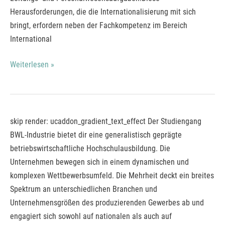
Herausforderungen, die die Internationalisierung mit sich
bringt, erfordern neben der Fachkompetenz im Bereich
International
Weiterlesen »
Bachelor
skip render: ucaddon_gradient_text_effect Der Studiengang
of
BWL-Industrie bietet dir eine generalistisch geprägte
Arts
betriebswirtschaftliche Hochschulausbildung. Die
BWL
Unternehmen bewegen sich in einem dynamischen und
Industrial
komplexen Wettbewerbsumfeld. Die Mehrheit deckt ein breites
Business
Spektrum an unterschiedlichen Branchen und
Management
Unternehmensgrößen des produzierenden Gewerbes ab und
(DH)*
engagiert sich sowohl auf nationalen als auch auf