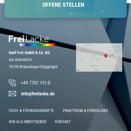
OFFENE STELLEN
r
o
i
e
a
k
n
m
Emil Frei GmbH & Co. KG
Am Bahnhof 6
78199 Bräunlingen-Döggingen
+49 7707 151-0
info@freilacke.de
FACH- & FÜHRUNGSKRÄFTE
PRAKTIKUM & FERIENJOBS
WIR ALS ARBEITGEBER
KONTAKT