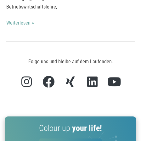
Betriebswirtschaftslehre,
Weiterlesen »
Folge uns und bleibe auf dem Laufenden.
I
F
X
L
Y
n
a
i
i
o
s
c
n
n
u
t
e
g
k
t
a
b
e
u
Colour up
your life!
g
o
d
b