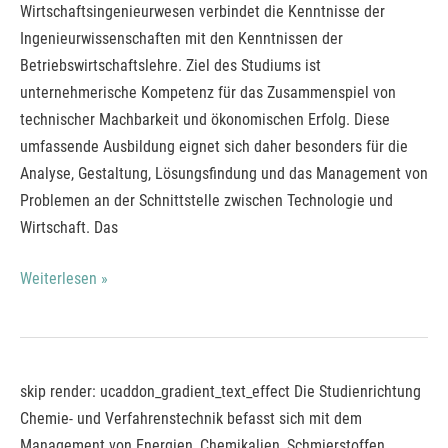
of
Wirtschaftsingenieurwesen verbindet die Kenntnisse der
Engineering
Ingenieurwissenschaften mit den Kenntnissen der
Wirtschaftsingenieurwesen
Betriebswirtschaftslehre. Ziel des Studiums ist
(DH)*
unternehmerische Kompetenz für das Zusammenspiel von
technischer Machbarkeit und ökonomischen Erfolg. Diese
umfassende Ausbildung eignet sich daher besonders für die
Analyse, Gestaltung, Lösungs­findung und das Management von
Problemen an der Schnittstelle zwischen Technologie und
Wirtschaft. Das
Weiterlesen »
Bachelor
skip render: ucaddon_gradient_text_effect Die Studienrichtung
of
Chemie- und Verfahrenstechnik befasst sich mit dem
Engineering
Management von Energien, Chemikalien, Schmierstoffen,