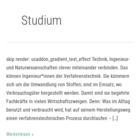
Zum
Inhalt
Studium
springen
Bachelor
skip render: ucaddon_gradient_text_effect Technik, Ingenieur-
of
und Naturwissenschaften clever miteinander verbinden. Das
Engineering
können Ingenieur*innen der Verfahrenstechnik. Sie kümmern
Maschinenbau
sich um die Umwandlung von Stoffen; sind im Einsatz, wo
–
Verbrauchsgüter hergestellt werden. Damit sind sie begehrte
Verfahrenstechnik
Fachkräfte in vielen Wirtschaftszweigen. Denn: Was im Alltag
(DH)*
benutzt und verbraucht wird, hat auf seinem Herstellungsweg
einen verfahrenstechnischen Prozess durchlaufen – […]
Weiterlesen »