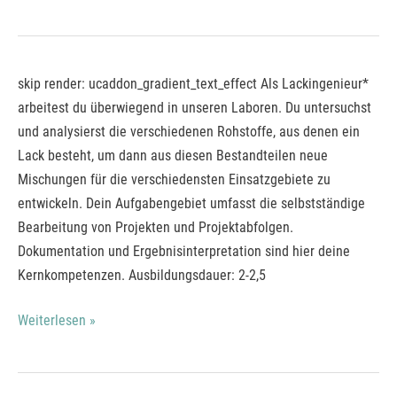
Studium
skip render: ucaddon_gradient_text_effect Als Lackingenieur*
Plus
arbeitest du überwiegend in unseren Laboren. Du untersuchst
Lacklaborant*
und analysierst die verschiedenen Rohstoffe, aus denen ein
+
Lack besteht, um dann aus diesen Bestandteilen neue
Chemieingenieurwesen
Mischungen für die verschiedensten Einsatzgebiete zu
Farbe
entwickeln. Dein Aufgabengebiet umfasst die selbstständige
&
Bearbeitung von Projekten und Projektabfolgen.
Lack
Dokumentation und Ergebnisinterpretation sind hier deine
Kernkompetenzen. Ausbildungsdauer: 2-2,5
Weiterlesen »